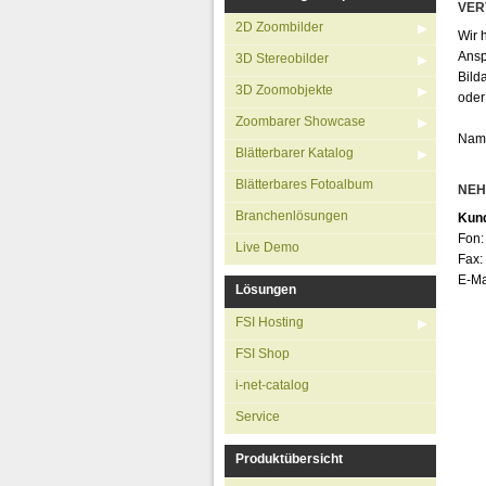
3D Zoomo
VER
2D Zoombilder
Wir 
Zoombarer 
Ansp
3D Stereobilder
Blätterbare
Bild
3D Zoomobjekte
oder
Blätterbares
Zoombarer Showcase
Branchenl
Namh
Blätterbarer Katalog
Live 
Blätterbares Fotoalbum
NEH
Branchenlösungen
Kund
Fon:
Live Demo
Fax:
E-Ma
Lösungen
FSI Hosting
FSI Shop
i-net-catalog
Service
Produktübersicht