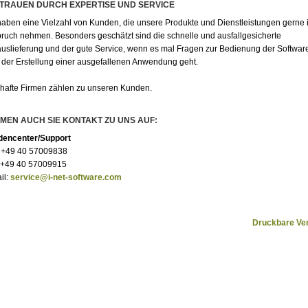
bjekte
TRAUEN DURCH EXPERTISE UND SERVICE
i-net-catalog
FSI Showcase
haben eine Vielzahl von Kunden, die unsere Produkte und Dienstleistungen gerne 
Showcase
Service
FSI Pages
ruch nehmen. Besonders geschätzt sind die schnelle und ausfallgesicherte
r Katalog
FSI Pages Mobile
auslieferung und der gute Service, wenn es mal Fragen zur Bedienung der Softwar
 der Erstellung einer ausgefallenen Anwendung geht.
 Fotoalbum
FSI Skins
ösungen
FSI Plug-ins
afte Firmen zählen zu unseren Kunden.
Demo
FSI Cache
MEN AUCH SIE KONTAKT ZU UNS AUF:
encenter/Support
 +49 40 57009838
 +49 40 57009915
il:
service@i-net-software.com
Druckbare Ve