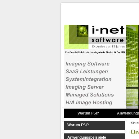
Warum FSI?
Anwendungs
2D Zoom
Sie s
Warum FSI?
Un
3D Stere
Anwendungsbeispiele