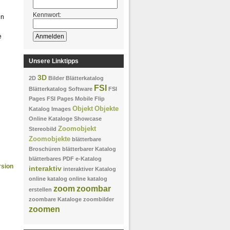
Kennwort:
in
e
Unsere Linktipps
3D
2D
Bilder
Blätterkatalog
FSI
Blätterkatalog Software
FSI
Pages
FSI Pages Mobile
Flip
Objekt
Objekte
Katalog
Images
Online Kataloge
Showcase
Zoomobjekt
Stereobild
Zoomobjekte
blätterbare
Broschüren
blätterbarer Katalog
blätterbares PDF
e-Katalog
rsion
interaktiv
interaktiver Katalog
online katalog
online katalog
zoom
zoombar
erstellen
zoombare Kataloge
zoombilder
zoomen